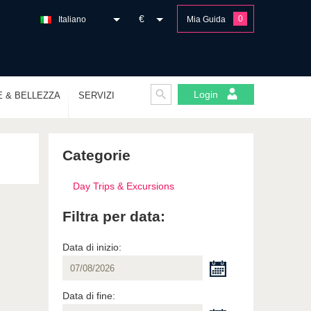
€
0
Italiano
Mia Guida
Login
E & BELLEZZA
SERVIZI
Categorie
Day Trips & Excursions
Filtra per data:
Data di inizio:
Data di fine: