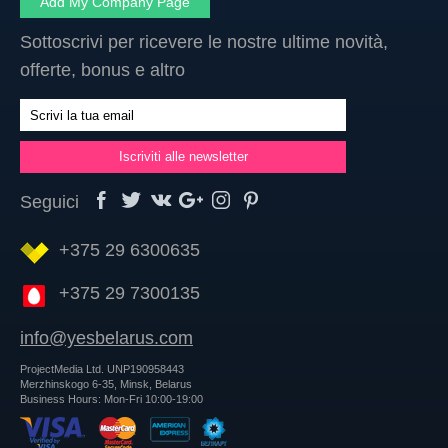
Add My Company Page
Sottoscrivi per ricevere le nostre ultime novità,
offerte, bonus e altro
Seguici
+375 29 6300635
+375 29 7300135
info@yesbelarus.com
ProjectMedia Ltd. UNP190958443
Merzhinskogo 6-35, Minsk, Belarus
Business Hours: Mon-Fri 10:00-19:00